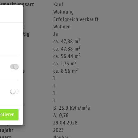
ermarktungsart
Kauf
bjektart
Wohnung
aufpreis
Erfolgreich verkauft
utzungsart
Wohnen
chlüsselfertig
Ja
2
läche
ca. 47,88 m
2
ohnfläche
ca. 47,88 m
2
utzfläche
ca. 56,44 m
2
ellerfläche
ca. 1,75 m
2
alkonfläche
ca. 8,56 m
äder
1
C
1
alkone
1
ller
1
2
WB
B, 25.9 kWh/m
a
eptieren
GEE
A, 0,76
ültig bis
29.04.2028
aujahr
2023
auart
Neubau