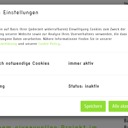
V
O
 Einstellungen
K
N
n auf Basis Ihrer (jederzeit widerrufbaren) Einwilligung Cookies zum Zweck der
S
ng unserer Website sowie zur Analyse Ihres Userverhaltens verwenden, die dazu
F
zogene Daten verarbeiten. Nähere Informationen finden Sie in unserer
zerklärung
und unserer
Cookie Policy
.
W
N
K
ch notwendige Cookies
immer aktiv
B
B
W
B
ng
Status: inaktiv
Ke
H
Speichern
Alle akz
f
g
B
nem niveauvollen Projekt im
B