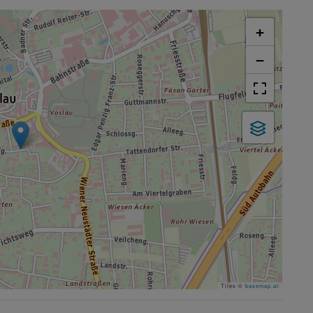
+
−
Tiles ©
basemap.at