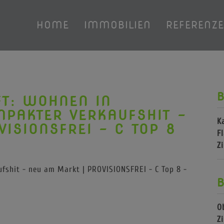
HOME
IMMOBILIEN
REFERENZ
B
FT: WOHNEN IN
MPAKTER VERKAUFSHIT -
K
ISIONSFREI - C TOP 8
F
Z
B
O
Z