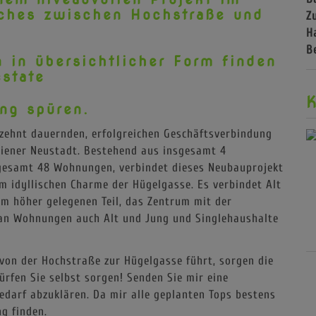
lches zwischen Hochstraße und
Z
H
B
 in übersichtlicher Form finden
estate
K
ng spüren.
rzehnt dauernden, erfolgreichen Geschäftsverbindung
Wiener Neustadt. Bestehend aus insgesamt 4
esamt 48 Wohnungen, verbindet dieses Neubauprojekt
m idyllischen Charme der Hügelgasse. Es verbindet Alt
em höher gelegenen Teil, das Zentrum mit der
x an Wohnungen auch Alt und Jung und Singlehaushalte
 von der Hochstraße zur Hügelgasse führt, sorgen die
ürfen Sie selbst sorgen! Senden Sie mir eine
darf abzuklären. Da mir alle geplanten Tops bestens
g finden.