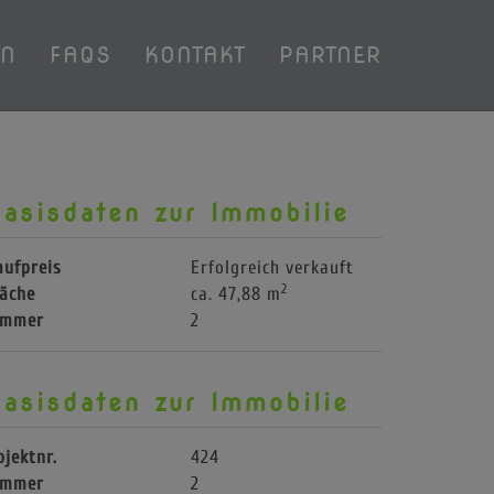
EN
FAQS
KONTAKT
PARTNER
asisdaten zur Immobilie
aufpreis
Erfolgreich verkauft
2
läche
ca. 47,88 m
immer
2
asisdaten zur Immobilie
bjektnr.
424
immer
2