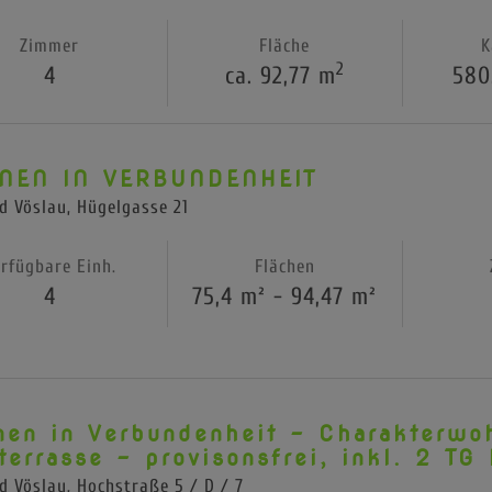
Zimmer
Fläche
K
2
4
ca. 92,77 m
580
EN IN VERBUNDENHEIT
d Vöslau
, Hügelgasse 21
rfügbare Einh.
Flächen
4
75,4 m² - 94,47 m²
en in Verbundenheit - Charakterwoh
terrasse - provisonsfrei, inkl. 2 TG 
d Vöslau
, Hochstraße 5 / D / 7