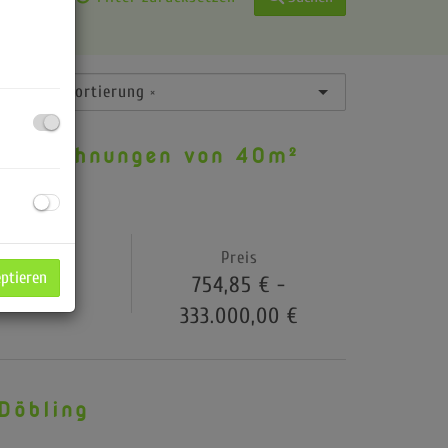
Standardsortierung
×
bauwohnungen von 40m²
Zimmer
Preis
eptieren
1 - 2
754,85 € -
333.000,00 €
Döbling