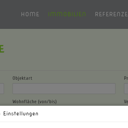
HOME
IMMOBILIEN
REFERENZ
E
Objektart
P
Wohnfläche (von/bis)
V
-
 Einstellungen