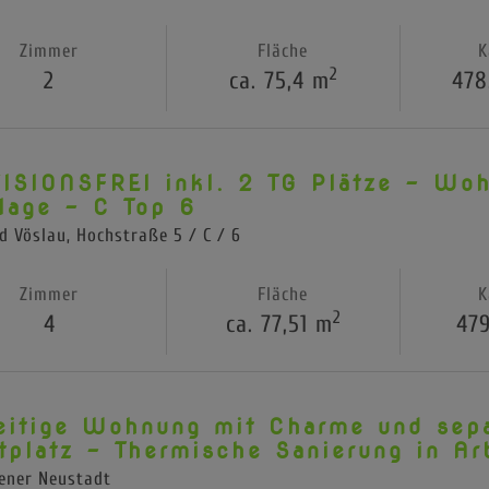
Zimmer
Fläche
K
2
2
ca. 75,4 m
478
ISIONSFREI inkl. 2 TG Plätze - Woh
lage - C Top 6
d Vöslau
, Hochstraße 5 / C / 6
Zimmer
Fläche
K
2
4
ca. 77,51 m
479
eitige Wohnung mit Charme und sepa
tplatz - Thermische Sanierung in Ar
ener Neustadt