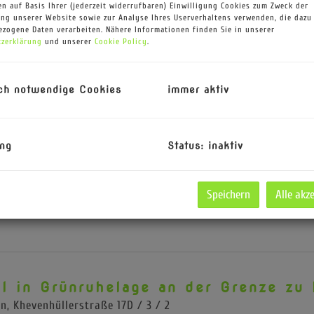
n auf Basis Ihrer (jederzeit widerrufbaren) Einwilligung Cookies zum Zweck der
ng unserer Website sowie zur Analyse Ihres Userverhaltens verwenden, die dazu
zogene Daten verarbeiten. Nähere Informationen finden Sie in unserer
zerklärung
und unserer
Cookie Policy
.
ch notwendige Cookies
immer aktiv
CHULGARTEN | 28 top moderne Neu
162m² Wnfl. in bester Lage
ener Neustadt
, Schulgartengasse 20
ng
Status: inaktiv
rfügbare Einh.
Flächen
Speichern
Alle akz
2
33,34 m² - 49,67 m²
l in Grünruhelage an der Grenze zu 
en
, Khevenhüllerstraße 17D / 3 / 2