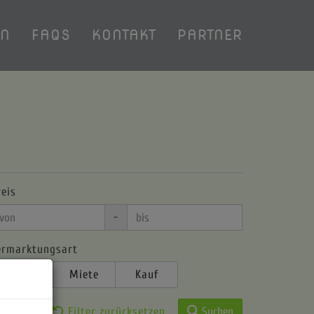
EN
FAQS
KONTAKT
PARTNER
reis
-
ermarktungsart
Alle
Miete
Kauf
Filter zurücksetzen
Suchen