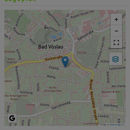
+
−
Tiles ©
basemap.at