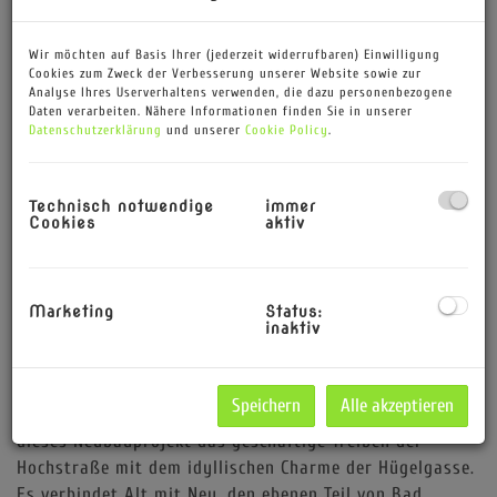
niveauvollen Projekt im Herzen
von Bad Vöslau, welches
Wir möchten auf Basis Ihrer (jederzeit widerrufbaren) Einwilligung
zwischen Hochstraße und
Cookies zum Zweck der Verbesserung unserer Website sowie zur
Hügelgasse errichtet wurde.
Analyse Ihres Userverhaltens verwenden, die dazu personenbezogene
Daten verarbeiten. Nähere Informationen finden Sie in unserer
Datenschutzerklärung
und unserer
Cookie Policy
.
Alle verfügbaren Wohnungen in
übersichtlicher Form finden Sie
hier:
www.ribarskireal.estate
Technisch notwendige
immer
Cookies
aktiv
Wohnen heißt: die Verbindung
spüren.
Erdacht und umgesetzt aus einer über ein Jahrzehnt
Marketing
Status:
inaktiv
dauernden, erfolgreichen Geschäftsverbindung eines
namhaften Architektenduos mit Sitz in Wiener Neustadt.
Bestehend aus insgesamt 4 harmonisch angeordneten
Speichern
Alle akzeptieren
Baukörpern und insgesamt 48 Wohnungen, verbindet
dieses Neubauprojekt das geschäftige Treiben der
Hochstraße mit dem idyllischen Charme der Hügelgasse.
Es verbindet Alt mit Neu, den ebenen Teil von Bad