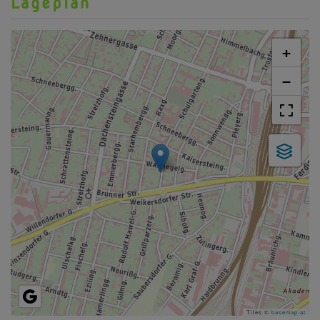
Lageplan
+
−
Tiles ©
basemap.at