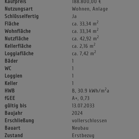
Kaufpreis
188.800,00 €
Nutzungsart
Wohnen
Anlage
Schlüsselfertig
Ja
2
Fläche
ca. 33,34 m
2
Wohnfläche
ca. 33,34 m
2
Nutzfläche
ca. 42,92 m
2
Kellerfläche
ca. 2,16 m
2
Loggiafläche
ca. 7,42 m
Bäder
1
WC
1
Loggien
1
Keller
1
2
HWB
B, 30.9 kWh/m
a
fGEE
A+, 0,73
gültig bis
13.07.2033
Baujahr
2024
Erschließung
vollerschlossen
Bauart
Neubau
Zustand
Erstbezug