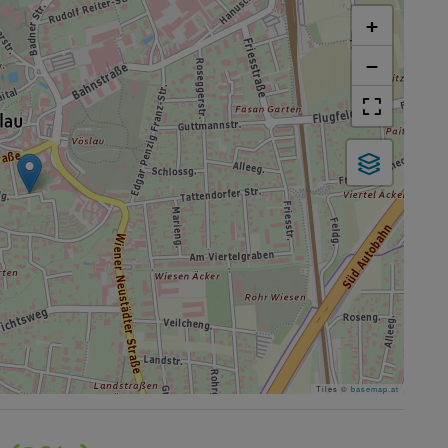
+
−
Tiles ©
basemap.at