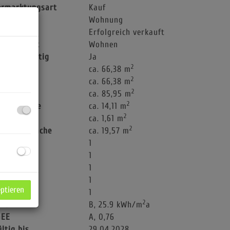
ermarktungsart
Kauf
bjektart
Wohnung
aufpreis
Erfolgreich verkauft
utzungsart
Wohnen
chlüsselfertig
Ja
2
läche
ca. 66,38 m
2
ohnfläche
ca. 66,38 m
2
utzfläche
ca. 85,95 m
2
artenfläche
ca. 14,11 m
2
ellerfläche
ca. 1,61 m
2
errassenfläche
ca. 19,57 m
äder
1
C
1
errassen
1
ller
1
eptieren
ärten
1
2
WB
B, 25.9 kWh/m
a
GEE
A, 0,76
ültig bis
29.04.2028