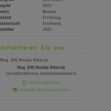
aujahr
2023
auart
Neubau
ustand
Erstbezug
auszustand
Erstbezug
eziehbar
2025
ontaktieren Sie uns
Mag. (FH) Monika Ribarski
Geschäftsführerin, Immobilienmaklerin
+43 676 686 4444
monika@ribarskireal.estate