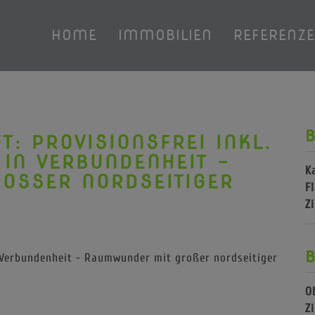
HOME
IMMOBILIEN
REFERENZ
B
T: PROVISIONSFREI INKL.
 IN VERBUNDENHEIT -
K
SSER NORDSEITIGER T
F
Z
B
O
Z