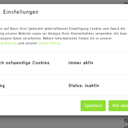
V
O
 Einstellungen
K
N
n auf Basis Ihrer (jederzeit widerrufbaren) Einwilligung Cookies zum Zweck der
S
ng unserer Website sowie zur Analyse Ihres Userverhaltens verwenden, die dazu
F
zogene Daten verarbeiten. Nähere Informationen finden Sie in unserer
zerklärung
und unserer
Cookie Policy
.
W
N
G
ch notwendige Cookies
immer aktiv
K
T
B
ng
Status: inaktiv
W
T
Ke
Speichern
Alle akz
G
H
f
g