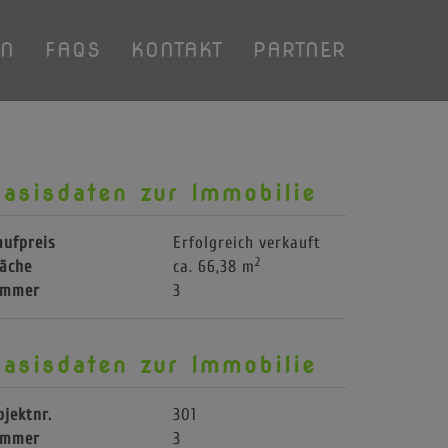
EN
FAQS
KONTAKT
PARTNER
asisdaten zur Immobilie
aufpreis
Erfolgreich verkauft
2
läche
ca. 66,38 m
immer
3
asisdaten zur Immobilie
bjektnr.
301
immer
3