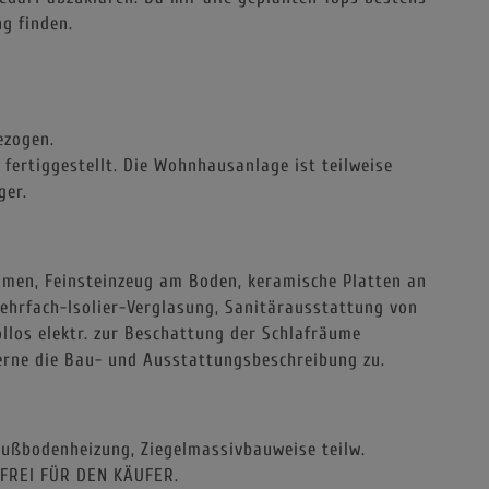
g finden.
ezogen.
ertiggestellt. Die Wohnhausanlage ist teilweise
ger.
umen, Feinsteinzeug am Boden, keramische Platten an
hrfach-Isolier-Verglasung, Sanitärausstattung von
llos elektr. zur Beschattung der Schlafräume
gerne die Bau- und Ausstattungsbeschreibung zu.
ußbodenheizung, Ziegelmassivbauweise teilw.
FREI FÜR DEN KÄUFER.