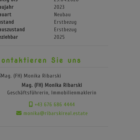
aujahr
2023
auart
Neubau
ustand
Erstbezug
auszustand
Erstbezug
eziehbar
2025
ontaktieren Sie uns
Mag. (FH) Monika Ribarski
Geschäftsführerin, Immobilienmaklerin
+43 676 686 4444
monika@ribarskireal.estate