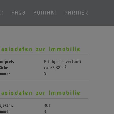
EN
FAQS
KONTAKT
PARTNER
asisdaten zur Immobilie
aufpreis
Erfolgreich verkauft
2
läche
ca. 66,38 m
immer
3
asisdaten zur Immobilie
bjektnr.
301
immer
3