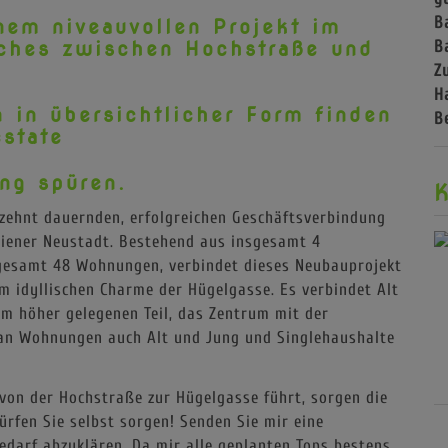
B
nem niveauvollen Projekt im
lches zwischen Hochstraße und
B
Z
H
 in übersichtlicher Form finden
B
estate
ng spüren.
K
rzehnt dauernden, erfolgreichen Geschäftsverbindung
Wiener Neustadt. Bestehend aus insgesamt 4
esamt 48 Wohnungen, verbindet dieses Neubauprojekt
m idyllischen Charme der Hügelgasse. Es verbindet Alt
em höher gelegenen Teil, das Zentrum mit der
x an Wohnungen auch Alt und Jung und Singlehaushalte
 von der Hochstraße zur Hügelgasse führt, sorgen die
ürfen Sie selbst sorgen! Senden Sie mir eine
darf abzuklären. Da mir alle geplanten Tops bestens