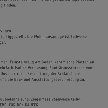
g finden.
ezogen.
ertiggestellt. Die Wohnhausanlage ist teilweise
ger.
umen, Feinsteinzeug am Boden, keramische Platten an
hrfach-Isolier-Verglasung, Sanitärausstattung von
llos elektr. zur Beschattung der Schlafräume
gerne die Bau- und Ausstattungsbeschreibung zu.
ußbodenheizung, Ziegelmassivbauweise teilw.
FREI FÜR DEN KÄUFER.