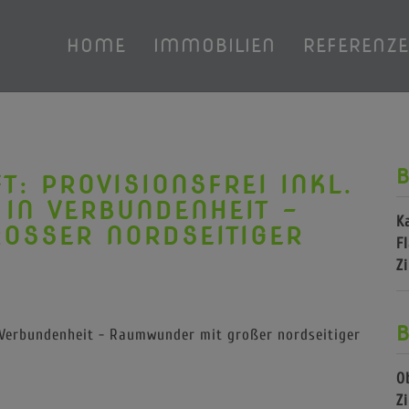
HOME
IMMOBILIEN
REFERENZ
B
T: PROVISIONSFREI INKL.
 IN VERBUNDENHEIT -
K
SSER NORDSEITIGER T
F
Z
B
O
Z