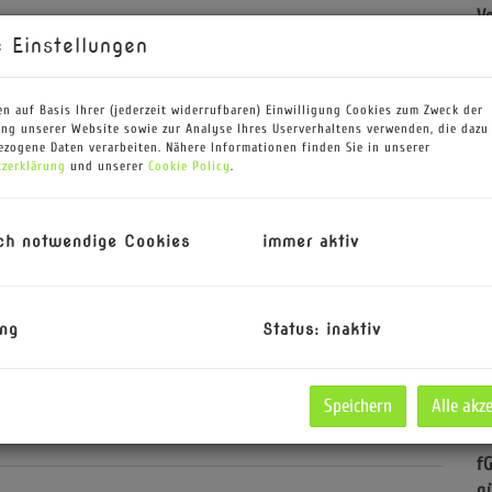
V
O
 Einstellungen
K
N
n auf Basis Ihrer (jederzeit widerrufbaren) Einwilligung Cookies zum Zweck der
S
ng unserer Website sowie zur Analyse Ihres Userverhaltens verwenden, die dazu
F
zogene Daten verarbeiten. Nähere Informationen finden Sie in unserer
zerklärung
und unserer
Cookie Policy
.
W
N
G
ch notwendige Cookies
immer aktiv
K
T
B
ng
Status: inaktiv
W
T
Ke
Speichern
Alle akz
G
H
f
g