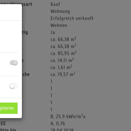
ermarktungsart
Kauf
bjektart
Wohnung
aufpreis
Erfolgreich verkauft
utzungsart
Wohnen
chlüsselfertig
Ja
2
läche
ca. 66,38 m
2
ohnfläche
ca. 66,38 m
2
utzfläche
ca. 85,95 m
2
artenfläche
ca. 14,11 m
2
ellerfläche
ca. 1,61 m
2
errassenfläche
ca. 19,57 m
äder
1
C
1
errassen
1
ller
1
eptieren
ärten
1
2
WB
B, 25.9 kWh/m
a
GEE
A, 0,76
ültig bis
29.04.2028