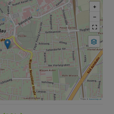
+
−
Tiles ©
basemap.at