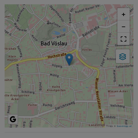
+
−
Tiles ©
basemap.at