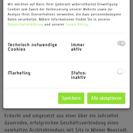
Wir möchten auf Basis Ihrer (jederzeit widerrufbaren) Einwilligung
Cookies zum Zweck der Verbesserung unserer Website sowie zur
Beschreibung
Analyse Ihres Userverhaltens verwenden, die dazu personenbezogene
Daten verarbeiten. Nähere Informationen finden Sie in unserer
Datenschutzerklärung
und unserer
Cookie Policy
.
Herzlich willkommen bei einem
niveauvollen Projekt im Herzen
Technisch notwendige
immer
von Bad Vöslau, welches
Cookies
aktiv
zwischen Hochstraße und
Hügelgasse errichtet wurde.
Alle verfügbaren Wohnungen in
Marketing
Status:
inaktiv
übersichtlicher Form finden Sie
hier:
www.ribarskireal.estate
Speichern
Alle akzeptieren
Wohnen heißt: die Verbindung
spüren.
Erdacht und umgesetzt aus einer über ein Jahrzehnt
dauernden, erfolgreichen Geschäftsverbindung eines
namhaften Architektenduos mit Sitz in Wiener Neustadt.