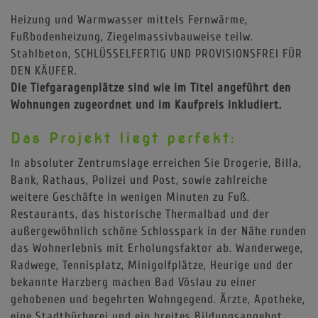
Heizung und Warmwasser mittels Fernwärme,
Fußbodenheizung, Ziegelmassivbauweise teilw.
Stahlbeton, SCHLÜSSELFERTIG UND PROVISIONSFREI FÜR
DEN KÄUFER.
Die Tiefgaragenplätze sind wie im Titel angeführt den
Wohnungen zugeordnet und im Kaufpreis inkludiert.
Das Projekt liegt perfekt:
In absoluter Zentrumslage erreichen Sie Drogerie, Billa,
Bank, Rathaus, Polizei und Post, sowie zahlreiche
weitere Geschäfte in wenigen Minuten zu Fuß.
Restaurants, das historische Thermalbad und der
außergewöhnlich schöne Schlosspark in der Nähe runden
das Wohnerlebnis mit Erholungsfaktor ab. Wanderwege,
Radwege, Tennisplatz, Minigolfplätze, Heurige und der
bekannte Harzberg machen Bad Vöslau zu einer
gehobenen und begehrten Wohngegend. Ärzte, Apotheke,
eine Stadtbücherei und ein breites Bildungsangebot