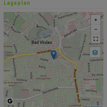
Lageplan
+
−
Tiles ©
basemap.at