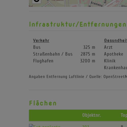
Infrastruktur/Entfernungen
Verkehr
Gesundhei
Bus
325 m
Arzt
Straßenbahn / Bus
2875 m
Apotheke
Flughafen
3200 m
Klinik
Krankenha
Angaben Entfernung Luftlinie / Quelle: OpenStreet
Flächen