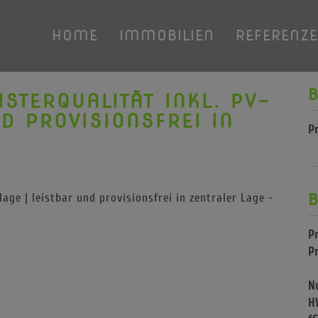
HOME
IMMOBILIEN
REFERENZ
STERQUALITÄT INKL. PV-
ND PROVISIONSFREI IN
P
P
P
N
H