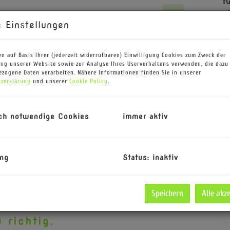
f
g
 Einstellungen
B
B
Z
n auf Basis Ihrer (jederzeit widerrufbaren) Einwilligung Cookies zum Zweck der
H
ng unserer Website sowie zur Analyse Ihres Userverhaltens verwenden, die dazu
zogene Daten verarbeiten. Nähere Informationen finden Sie in unserer
B
zerklärung
und unserer
Cookie Policy
.
K
ch notwendige Cookies
immer aktiv
raßenansicht
ng
Status: inaktiv
Speichern
Alle akz
 mit Garten zu einem leistbaren