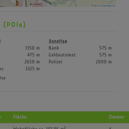
Tiles ©
basemap.at
 (POIs)
t
Sonstige
1350 m
Bank
575 m
475 m
Geldautomat
575 m
2650 m
Polizei
2000 m
us
3325 m
Map