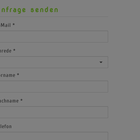
Anfrage senden
-Mail
nrede
orname
achname
elefon