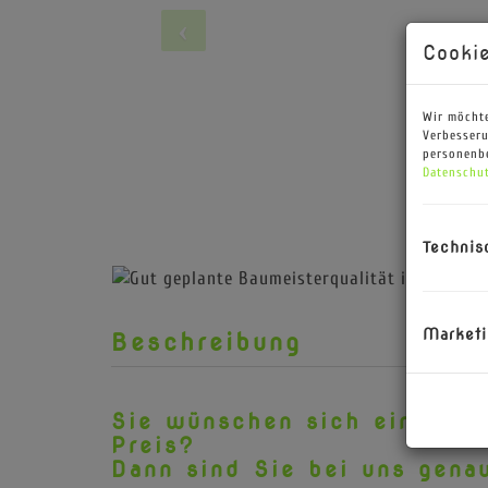
Cookie
Wir möchte
Verbesseru
personenbe
Datenschut
Technis
St
Marketi
Beschreibung
Sie wünschen sich ein Haus