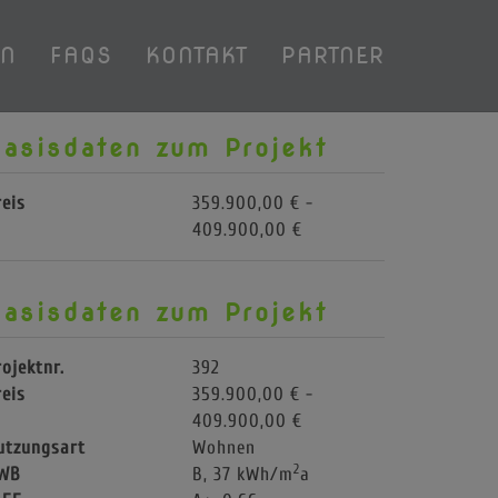
EN
FAQS
KONTAKT
PARTNER
Basisdaten zum Projekt
reis
359.900,00 € -
409.900,00 €
Basisdaten zum Projekt
rojektnr.
392
reis
359.900,00 € -
409.900,00 €
utzungsart
Wohnen
2
WB
B, 37 kWh/m
a