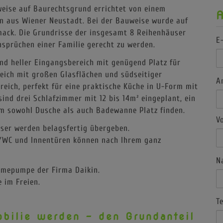
 richtig.
eise auf Baurechtsgrund errichtet von einem
E
 aus Wiener Neustadt. Bei der Bauweise wurde auf
mack. Die Grundrisse der insgesamt 8 Reihenhäuser
sprüchen einer Familie gerecht zu werden.
A
nd heller Eingangsbereich mit genügend Platz für
ich mit großen Glasflächen und südseitiger
eich, perfekt für eine praktische Küche in U-Form mit
V
ind drei Schlafzimmer mit 12 bis 14m² eingeplant, ein
m sowohl Dusche als auch Badewanne Platz finden.
user werden belagsfertig übergeben.
N
ad/WC und Innentüren können nach Ihrem ganz
rmepumpe der Firma Daikin.
T
e im Freien.