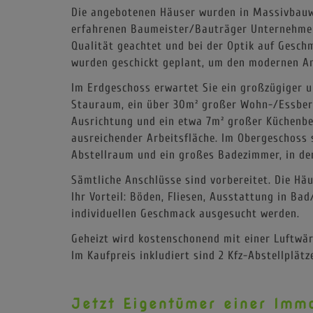
Preis?
Dann sind Sie bei uns genau
Die angebotenen Häuser wurden in Massivbauw
erfahrenen Baumeister/Bauträger Unternehmen
Qualität geachtet und bei der Optik auf Gesch
wurden geschickt geplant, um den modernen An
Im Erdgeschoss erwartet Sie ein großzügiger u
Stauraum, ein über 30m² großer Wohn-/Essbere
Ausrichtung und ein etwa 7m² großer Küchenber
ausreichender Arbeitsfläche. Im Obergeschoss s
Abstellraum und ein großes Badezimmer, in de
Sämtliche Anschlüsse sind vorbereitet. Die Hä
Ihr Vorteil: Böden, Fliesen, Ausstattung in B
individuellen Geschmack ausgesucht werden.
Geheizt wird kostenschonend mit einer Luftwä
Im Kaufpreis inkludiert sind 2 Kfz-Abstellplätz