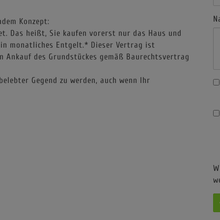
obilie werden - den Grundanteil
N
endem Konzept:
t. Das heißt, Sie kaufen vorerst nur das Haus und
in monatliches Entgelt.* Dieser Vertrag ist
den Ankauf des Grundstückes gemäß Baurechtsvertrag
belebter Gegend zu werden, auch wenn Ihr
W
w