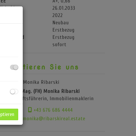
GEE
A+, 0,66
ültig bis
26.01.2033
aujahr
2022
auart
Neubau
ustand
Erstbezug
auszustand
Erstbezug
eziehbar
sofort
ontaktieren Sie uns
Mag. (FH) Monika Ribarski
Geschäftsführerin, Immobilienmaklerin
+43 676 686 4444
eptieren
monika@ribarskireal.estate