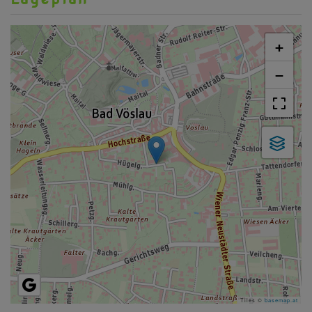
+
−
Tiles ©
basemap.at