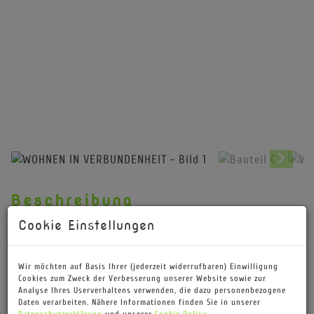
Beschreibung
Cookie Einstellungen
Herzlich willkommen bei einem
niveauvollen Projekt im Herzen
Wir möchten auf Basis Ihrer (jederzeit widerrufbaren) Einwilligung
Cookies zum Zweck der Verbesserung unserer Website sowie zur
von Bad Vöslau, welches
Analyse Ihres Userverhaltens verwenden, die dazu personenbezogene
zwischen Hochstraße und
Daten verarbeiten. Nähere Informationen finden Sie in unserer
Hügelgasse errichtet wird.