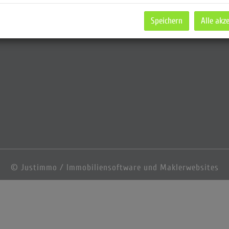
Speichern
Alle akz
©
Justimmo / Immobiliensoftware und Maklerwebsites