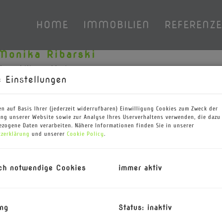
HOME
IMMOBILIEN
REFERENZ
Monika Ribarski
 Immobilienmaklerin
 Einstellungen
4
real.estate
n auf Basis Ihrer (jederzeit widerrufbaren) Einwilligung Cookies zum Zweck der
ng unserer Website sowie zur Analyse Ihres Userverhaltens verwenden, die dazu
zogene Daten verarbeiten. Nähere Informationen finden Sie in unserer
zerklärung
und unserer
Cookie Policy
.
ch notwendige Cookies
immer aktiv
ng
Status: inaktiv