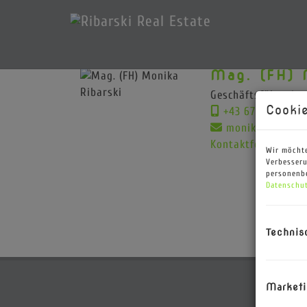
Mag. (FH) 
Geschäftsführerin,
Cookie
+43 676 686 444
monika@ribarski
Kontaktformular
Wir möchte
Verbesseru
personenbe
Datenschut
Technis
Marketi