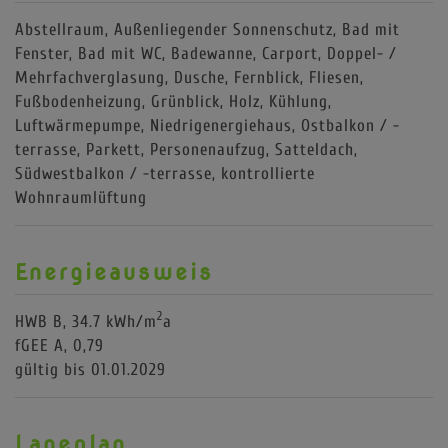
Abstellraum
Außenliegender Sonnenschutz
Bad mit
Fenster
Bad mit WC
Badewanne
Carport
Doppel- /
Mehrfachverglasung
Dusche
Fernblick
Fliesen
Fußbodenheizung
Grünblick
Holz
Kühlung
Luftwärmepumpe
Niedrigenergiehaus
Ostbalkon / -
terrasse
Parkett
Personenaufzug
Satteldach
Südwestbalkon / -terrasse
kontrollierte
Wohnraumlüftung
Energieausweis
2
HWB
B, 34.7 kWh/m
a
fGEE
A, 0,79
gültig bis
01.01.2029
Lageplan