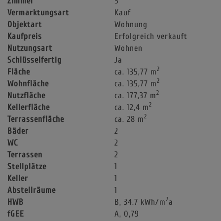
Zimmer
5
Vermarktungsart
Kauf
Objektart
Wohnung
Kaufpreis
Erfolgreich verkauft
Nutzungsart
Wohnen
Schlüsselfertig
Ja
2
Fläche
ca. 135,77 m
2
Wohnfläche
ca. 135,77 m
2
Nutzfläche
ca. 177,37 m
2
Kellerfläche
ca. 12,4 m
2
Terrassenfläche
ca. 28 m
Bäder
2
WC
2
Terrassen
2
Stellplätze
1
Keller
1
Abstellräume
1
2
HWB
B, 34.7 kWh/m
a
fGEE
A, 0,79