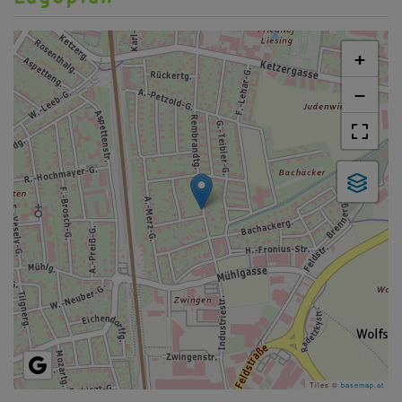
+
−
Tiles ©
basemap.at