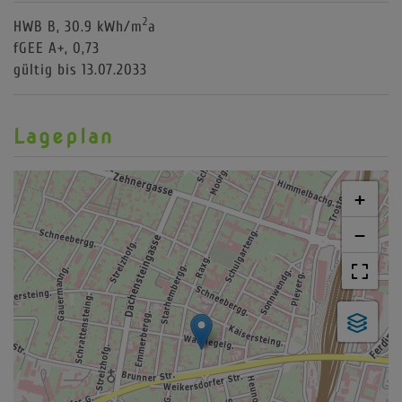
2
HWB
B, 30.9 kWh/m
a
fGEE
A+, 0,73
gültig bis
13.07.2033
Lageplan
+
−