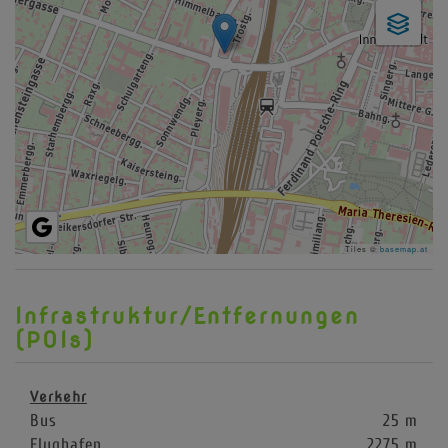
Tiles ©
basemap.at
Infrastruktur/Entfernungen
(POIs)
Verkehr
Bus
25 m
Flughafen
2275 m