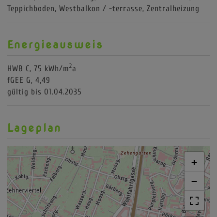
Teppichboden
Westbalkon / -terrasse
Zentralheizung
Energieausweis
2
HWB
C, 75 kWh/m
a
fGEE
G, 4,49
gültig bis
01.04.2035
Lageplan
+
−