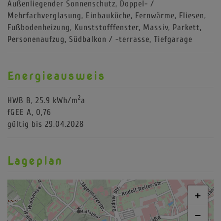
Außenliegender Sonnenschutz
Doppel- /
Mehrfachverglasung
Einbauküche
Fernwärme
Fliesen
Fußbodenheizung
Kunststofffenster
Massiv
Parkett
Personenaufzug
Südbalkon / -terrasse
Tiefgarage
Energieausweis
2
HWB
B, 25.9 kWh/m
a
fGEE
A, 0,76
gültig bis
29.04.2028
Lageplan
+
−