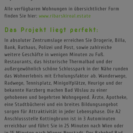
Alle verfügbaren Wohnungen in übersichtlicher Form
finden Sie hier:
www.ribarskireal.estate
Das Projekt liegt perfekt:
In absoluter Zentrumslage erreichen Sie Drogerie, Billa,
Bank, Rathaus, Polizei und Post, sowie zahlreiche
weitere Geschäfte in wenigen Minuten zu Fuß.
Restaurants, das historische Thermalbad und der
außergewöhnlich schöne Schlosspark in der Nähe runden
das Wohnerlebnis mit Erholungsfaktor ab. Wanderwege,
Radwege, Tennisplatz, Minigolfplätze, Heurige und der
bekannte Harzberg machen Bad Vöslau zu einer
gehobenen und begehrten Wohngegend. Ärzte, Apotheke,
eine Stadtbücherei und ein breites Bildungsangebot
sorgen für Attraktivität in jeder Lebensphase. Die A2
Anschlussstelle Kottingbrunn ist in 3 Autominuten
erreichbar und führt Sie in 25 Minuten nach Wien oder
in 15 Minuten nach Wiener Neustadt. Der Bahnhof Bad