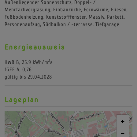
Außenliegender Sonnenschutz
Doppel- /
Mehrfachverglasung
Einbauküche
Fernwärme
Fliesen
Fußbodenheizung
Kunststofffenster
Massiv
Parkett
Personenaufzug
Südbalkon / -terrasse
Tiefgarage
Energieausweis
2
HWB
B, 25.9 kWh/m
a
fGEE
A, 0,76
gültig bis
29.04.2028
Lageplan
+
−