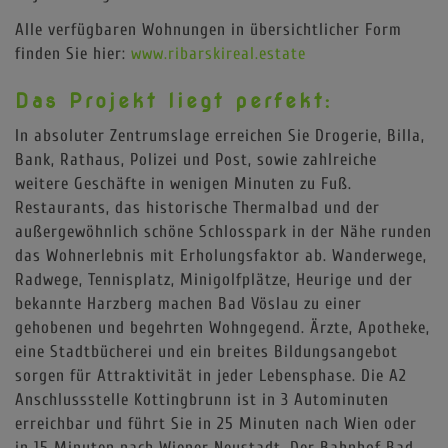
Alle verfügbaren Wohnungen in übersichtlicher Form
finden Sie hier:
www.ribarskireal.estate
Das Projekt liegt perfekt:
In absoluter Zentrumslage erreichen Sie Drogerie, Billa,
Bank, Rathaus, Polizei und Post, sowie zahlreiche
weitere Geschäfte in wenigen Minuten zu Fuß.
Restaurants, das historische Thermalbad und der
außergewöhnlich schöne Schlosspark in der Nähe runden
das Wohnerlebnis mit Erholungsfaktor ab. Wanderwege,
Radwege, Tennisplatz, Minigolfplätze, Heurige und der
bekannte Harzberg machen Bad Vöslau zu einer
gehobenen und begehrten Wohngegend. Ärzte, Apotheke,
eine Stadtbücherei und ein breites Bildungsangebot
sorgen für Attraktivität in jeder Lebensphase. Die A2
Anschlussstelle Kottingbrunn ist in 3 Autominuten
erreichbar und führt Sie in 25 Minuten nach Wien oder
in 15 Minuten nach Wiener Neustadt. Der Bahnhof Bad