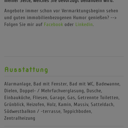
meiner Seite, welches Sie bevorzugt behandeln wird.
Angebote immer schon vor Vermarktungsbeginn sehen
und guten immobilienbezogenen Humor genießen? -->
Folgen Sie mir auf
Facebook
oder
Linkedin
.
Ausstattung
Alarmanlage
Bad mit Fenster
Bad mit WC
Badewanne
Dielen
Doppel- / Mehrfachverglasung
Dusche
Einbauküche
Fliesen
Garage
Gas
Getrennte Toiletten
Grünblick
Heizofen
Holz
Kamin
Massiv
Satteldach
Südwestbalkon / -terrasse
Teppichboden
Zentralheizung