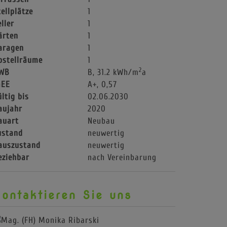
tellplätze
1
ller
1
ärten
1
aragen
1
bstellräume
1
2
WB
B, 31.2 kWh/m
a
GEE
A+, 0,57
ültig bis
02.06.2030
aujahr
2020
auart
Neubau
ustand
neuwertig
auszustand
neuwertig
eziehbar
nach Vereinbarung
ontaktieren Sie uns