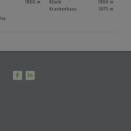
1800 m
Klinik
1900 m
Krankenhaus
3075 m
Map