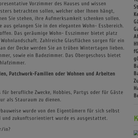
epresentative Vorzimmer des Hauses und wissen
S
usters betrachten sollen, welcher ober Ihnen hängt,
Ke
enen Sie stehen, ihre Aufmerksamkeit schenken sollen.
G
de aus gelangen Sie in den eleganten Wohn- Essbereich.
G
offen. Das geräumige Wohn- Esszimmer bietet platz
A
e Wohnlandschaft. Zahlreiche Glasflächen sorgen für ein
H
 an der Decke werden Sie an trüben Wintertagen lieben.
f
immer, sowie ein Badezimmer. Das Obergeschoss bietet
g
chlafzimmer.
B
B
lien, Patchwork-Familien oder Wohnen und Arbeiten
Z
H
 für berufliche Zwecke, Hobbies, Partys oder für Gäste
B
nur als Stauraum zu dienen.
bauweise wurde von den Eigentümern für sich selbst
K
l und zukunftsorientiert wurde es ausgestattet.
r/in?