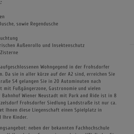
:
ten
Dusche, sowie Regendusche
euchtung
trischen Außenrollo und Insektenschutz
Zisterne
u aufgeschlossenen Wohngegend in der Frohsdorfer
 Da sie in aller kürze auf der A2 sind, erreichen Sie
traße S4 gelangen Sie in 20 Autominuten nach
dt mit Fußgängerzone, Gastronomie und vielen
r Bahnhof Wiener Neustadt mit Park and Ride ist in 8
zelsdorf Frohsdorfer Siedlung Landstraße ist nur ca.
t Ihnen diese Liegenschaft einen Spielplatz in
 Ihre Kinder.
dungsangebot: neben der bekannten Fachhochschule