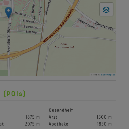
Tiles ©
basemap.at
 (POIs)
Gesundheit
1875 m
Arzt
1500 m
at
2075 m
Apotheke
1850 m