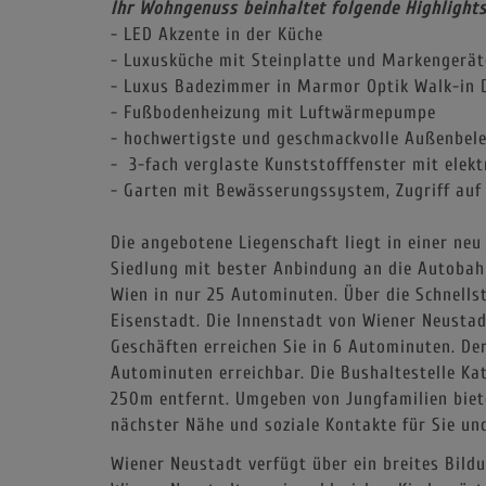
Ihr Wohngenuss beinhaltet folgende Highlights
- LED Akzente in der Küche
- Luxusküche mit Steinplatte und Markengerä
- Luxus Badezimmer in Marmor Optik Walk-in 
- Fußbodenheizung mit Luftwärmepumpe
- hochwertigste und geschmackvolle Außenbel
- 3-fach verglaste Kunststofffenster mit elek
- Garten mit Bewässerungssystem, Zugriff auf 
Die angebotene Liegenschaft liegt in einer ne
Siedlung mit bester Anbindung an die Autobahn.
Wien in nur 25 Autominuten. Über die Schnells
Eisenstadt. Die Innenstadt von Wiener Neusta
Geschäften erreichen Sie in 6 Autominuten. De
Autominuten erreichbar. Die Bushaltestelle Kat
250m entfernt. Umgeben von Jungfamilien biete
nächster Nähe und soziale Kontakte für Sie und
Wiener Neustadt verfügt über ein breites Bil