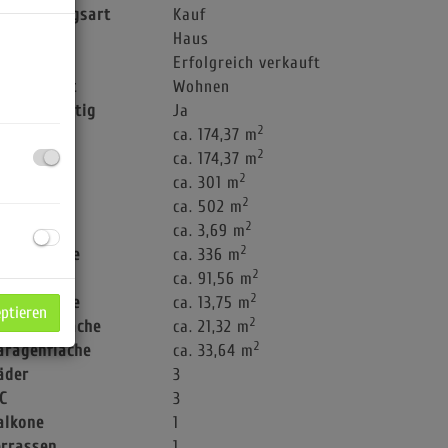
ermarktungsart
Kauf
bjektart
Haus
aufpreis
Erfolgreich verkauft
utzungsart
Wohnen
chlüsselfertig
Ja
2
läche
ca. 174,37 m
2
ohnfläche
ca. 174,37 m
2
utzfläche
ca. 301 m
2
rundfläche
ca. 502 m
2
agerfläche
ca. 3,69 m
2
artenfläche
ca. 336 m
2
ellerfläche
ca. 91,56 m
2
alkonfläche
ca. 13,75 m
eptieren
2
errassenfläche
ca. 21,32 m
2
aragenfläche
ca. 33,64 m
äder
3
C
3
alkone
1
errassen
1