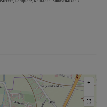
Parkett
Parkplatz
Rollladen
Südostbalkon / -
+
−