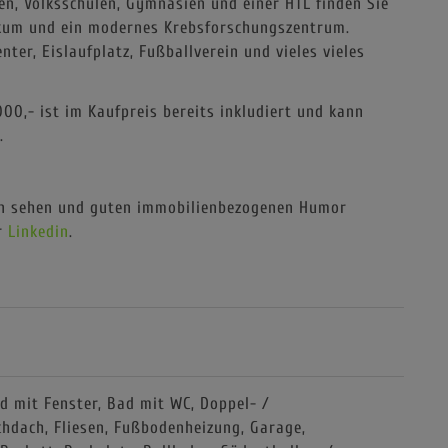
en, Volksschulen, Gymnasien und einer HTL finden Sie
ikum und ein modernes Krebsforschungszentrum.
nter, Eislaufplatz, Fußballverein und vieles vieles
0,- ist im Kaufpreis bereits inkludiert und kann
.
n sehen und guten immobilienbezogenen Humor
r
Linkedin
.
d mit Fenster
Bad mit WC
Doppel- /
chdach
Fliesen
Fußbodenheizung
Garage