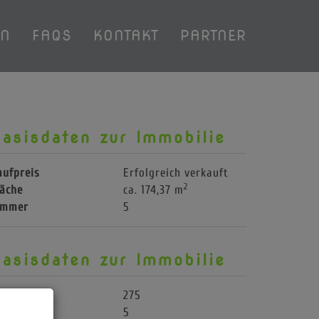
EN
FAQS
KONTAKT
PARTNER
asisdaten zur Immobilie
aufpreis
Erfolgreich verkauft
2
läche
ca. 174,37 m
immer
5
asisdaten zur Immobilie
bjektnr.
275
immer
5