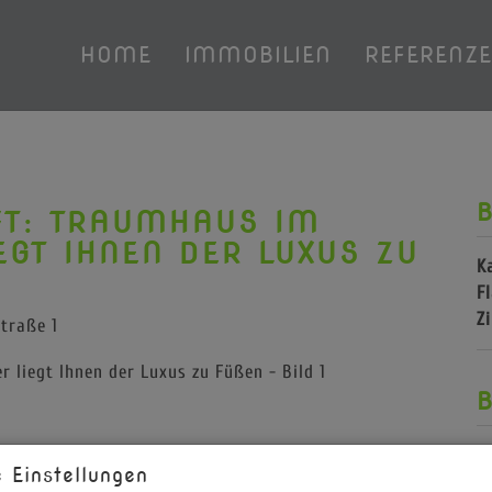
HOME
IMMOBILIEN
REFERENZ
B
FT: TRAUMHAUS IM
IEGT IHNEN DER LUXUS ZU
K
F
Z
traße 1
B
O
 Einstellungen
Z