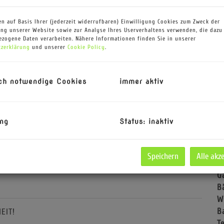
V
O
n auf Basis Ihrer (jederzeit widerrufbaren) Einwilligung Cookies zum Zweck der
ng unserer Website sowie zur Analyse Ihres Userverhaltens verwenden, die dazu
K
zogene Daten verarbeiten. Nähere Informationen finden Sie in unserer
N
zerklärung
und unserer
Cookie Policy
.
S
F
W
ch notwendige Cookies
immer aktiv
N
G
L
ng
Status: inaktiv
G
K
B
Speichern
Alle akz
T
G
B
W
B
EIT!
T