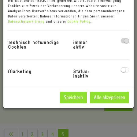
Wir möchten auf Basis Ihrer (jederzeit widerrufbaren) Einwilligung
-
Cookies zum Zweck der Verbesserung unserer Website sowie zur
Analyse Ihres Userverhaltens verwenden, die dazu personenbezogene
Daten verarbeiten. Nähere Informationen finden Sie in unserer
Zimmer
Datenschutzerklärung
und unserer
Cookie Policy
.
-
Technisch notwendige
immer
Wohnfläche (von/bis)
Cookies
aktiv
-
Vermarktungsart
Marketing
Status:
inaktiv
Alle
Miete
Kauf
Weitere Suchoptionen
Speichern
Alle akzeptieren
Filter zurücksetzen
Suchen
1
2
3
4
5