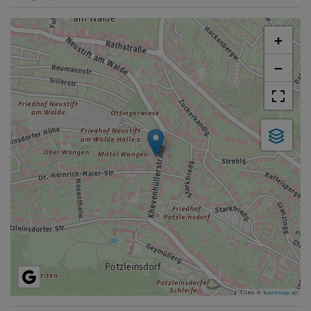
+
−
Tiles ©
basemap.at