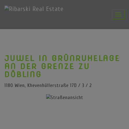
Navig
JUWEL IN GRÜNRUHELAGE
AN DER GRENZE ZU
DÖBLING
1180 Wien
, Khevenhüllerstraße 17D / 3 / 2